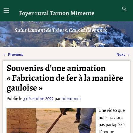
Foyer rural Tarnon Mimente
Saint Laurent de Trèves, Cans et Cévennes
←
Previous
Next
→
Navigation des articles
Souvenirs d’une animation
« Fabrication de fer à la manière
gauloise »
Publié le
3 décembre 2022
par
mlemonni
Une vidéo que
nous n’avions
pas partagée à
l’époque…