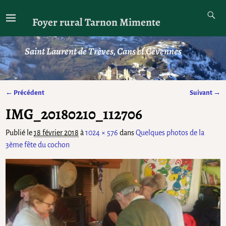
Foyer rural Tarnon Mimente
Saint Laurent de Trèves, Cans et Cévennes
← Précédent
Suivant →
Navigation des images
IMG_20180210_112706
Publié le
18 février 2018
à
1024 × 576
dans
Quelques photos de la
3ème fête du cochon