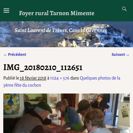
Foyer rural Tarnon Mimente
Saint Laurent de Trèves, Cans et Cévennes
← Précédent
Suivant →
Navigation des images
IMG_20180210_112651
Publié le
18 février 2018
à
1024 × 576
dans
Quelques photos de la
3ème fête du cochon