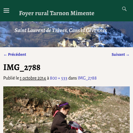
Foyer rural Tarnon Mimente
Saint Laurent de Trèves, Cans et Cévennes
← Précédent
Suivant →
Navigation des images
IMG_2788
Publié le
1 octobre 2014
à
800 × 533
dans
IMG_2788