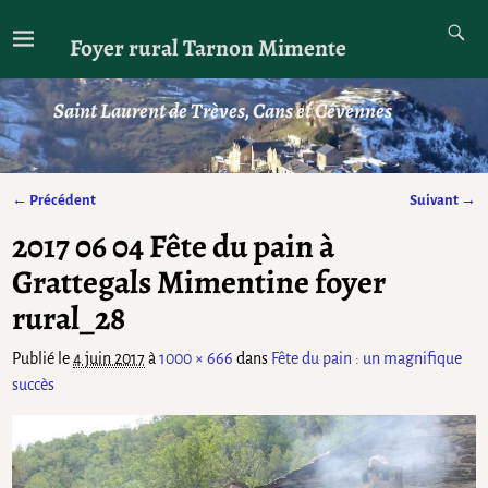
Foyer rural Tarnon Mimente
Saint Laurent de Trèves, Cans et Cévennes
← Précédent
Suivant →
Navigation des images
2017 06 04 Fête du pain à
Grattegals Mimentine foyer
rural_28
Publié le
4 juin 2017
à
1000 × 666
dans
Fête du pain : un magnifique
succès