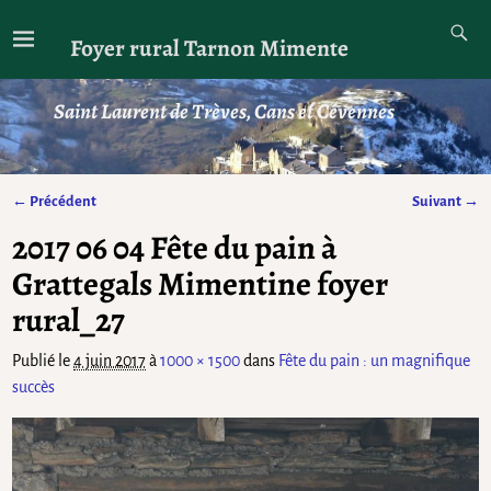
Foyer rural Tarnon Mimente
Saint Laurent de Trèves, Cans et Cévennes
← Précédent
Suivant →
Navigation des images
2017 06 04 Fête du pain à
Grattegals Mimentine foyer
rural_27
Publié le
4 juin 2017
à
1000 × 1500
dans
Fête du pain : un magnifique
succès