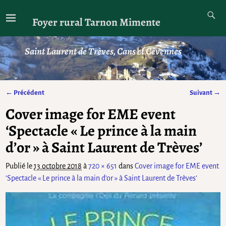
Foyer rural Tarnon Mimente
Saint Laurent de Trèves, Cans et Cévennes
← Précédent
Suivant →
Navigation des images
Cover image for EME event
‘Spectacle « Le prince à la main
d’or » à Saint Laurent de Trèves’
Publié le
13 octobre 2018
à
720 × 651
dans
Cover image for EME event
‘Spectacle « Le prince à la main d’or » à Saint Laurent de Trèves’