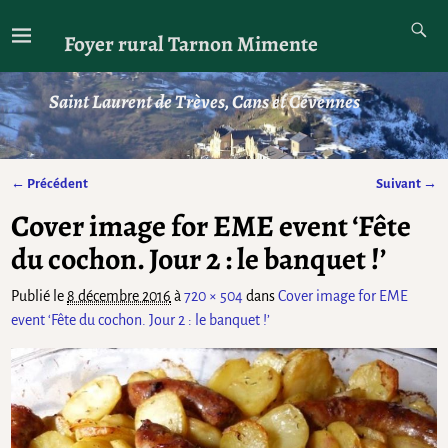
Foyer rural Tarnon Mimente
Saint Laurent de Trèves, Cans et Cévennes
← Précédent
Suivant →
Navigation des images
Cover image for EME event ‘Fête
du cochon. Jour 2 : le banquet !’
Publié le
8 décembre 2016
à
720 × 504
dans
Cover image for EME
event ‘Fête du cochon. Jour 2 : le banquet !’