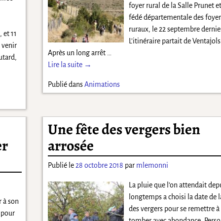
foyer rural de la Salle Prunet et
fédé départementale des foyer
ruraux, le 22 septembre dernie
 et 11
L’itinéraire partait de Ventajols
 venir
Après un long arrêt
…
utard,
Lire la suite →
Publié dans
Animations
Une fête des vergers bien
er
arrosée
Publié le
28 octobre 2018
par
mlemonni
La pluie que l’on attendait depu
longtemps a choisi la date de l
r à son
des vergers pour se remettre à
 pour
tomber avec abondance. Pers