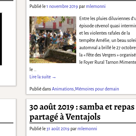
Publié le
1 novembre 2019
par
mlemonni
Entre les pluies diluviennes d’
épisode cévenol quasi intermi
et les violentes rafales de la
tempête Amélie, un beau solei
automnal a brillé le 27 octobre
la « Fête des Vergers » organisé
le Foyer Rural Tarnon Miment
le
…
Lire la suite →
Publié dans
Animations
,
Mémoires pour demain
30 août 2019 : samba et repas
partagé à Ventajols
Publié le
31 août 2019
par
mlemonni