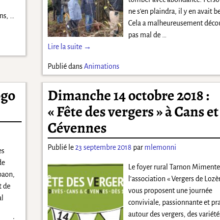
ne s’en plaindra, il y en avait b
ons,
…
Cela a malheureusement déco
pas mal de
…
Lire la suite →
Publié dans
Animations
ogo
Dimanche 14 octobre 2018 :
« Fête des vergers » à Cans et
Cévennes
Publié le
23 septembre 2018
par
mlemonni
es
de
Le foyer rural Tarnon Mimente
rpaon,
l’association « Vergers de Lozè
t de
vous proposent une journée
al
conviviale, passionnante et pr
autour des vergers, des variété