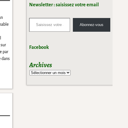
Newsletter : saisissez votre email
un
nable
Abonnez-vous
l
 sur
Facebook
e par
e dans
Archives