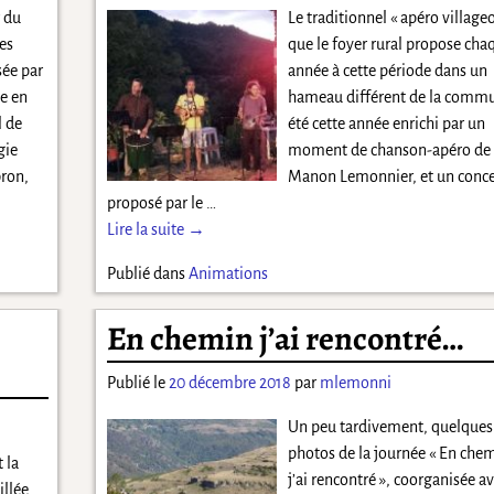
r du
Le traditionnel « apéro villageo
des
que le foyer rural propose cha
sée par
année à cette période dans un
e en
hameau différent de la comm
l de
été cette année enrichi par un
gie
moment de chanson-apéro de
bron,
Manon Lemonnier, et un conce
proposé par le
…
Lire la suite →
Publié dans
Animations
En chemin j’ai rencontré…
Publié le
20 décembre 2018
par
mlemonni
Un peu tardivement, quelques
photos de la journée « En che
 la
j’ai rencontré », coorganisée av
illée