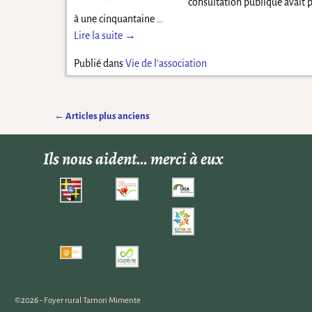
consultation publique avait 
à une cinquantaine
…
Lire la suite →
Publié dans
Vie de l'association
←
Articles plus anciens
Navigation des articles
Ils nous aident… merci à eux
©2026 -
Foyer rural Tarnon Mimente