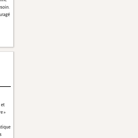
esoin.
uragé
 et
re »
atique
s