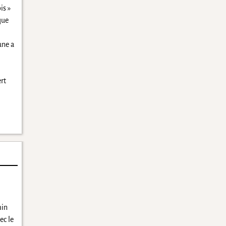
is »
que
une a
rt
min
ec le