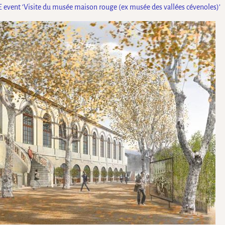
 event ‘Visite du musée maison rouge (ex musée des vallées cévenoles)’