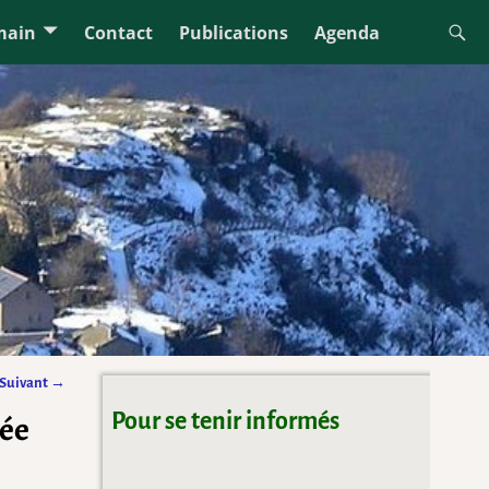
main
Contact
Publications
Agenda
Suivant →
sée
Pour se tenir informés