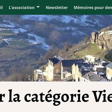
il
L’association
Newsletter
Mémoires pour de
s
 la catégorie
Vi