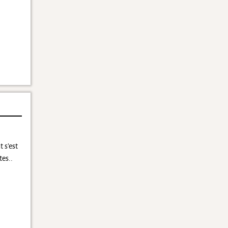
 s’est
tes..