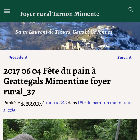
Foyer rural Tarnon Mimente
Saint Laurent de Trèves, Cans et Cévennes
← Précédent
Suivant →
Navigation des images
2017 06 04 Fête du pain à
Grattegals Mimentine foyer
rural_37
Publié le
4 juin 2017
à
1000 × 666
dans
Fête du pain : un magnifique
succès